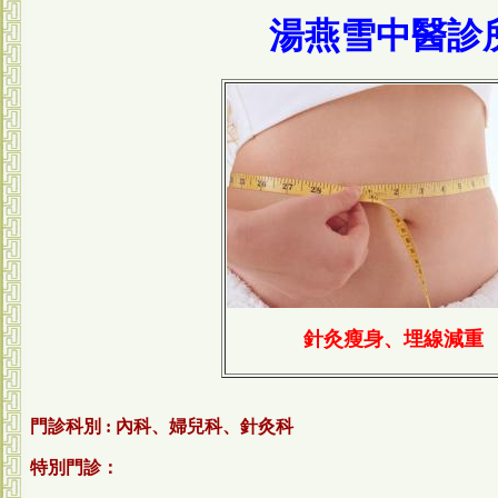
湯燕雪中醫診
針灸瘦身、埋線減重
門診科別 :
內科、婦兒科、針灸科
特別門診：