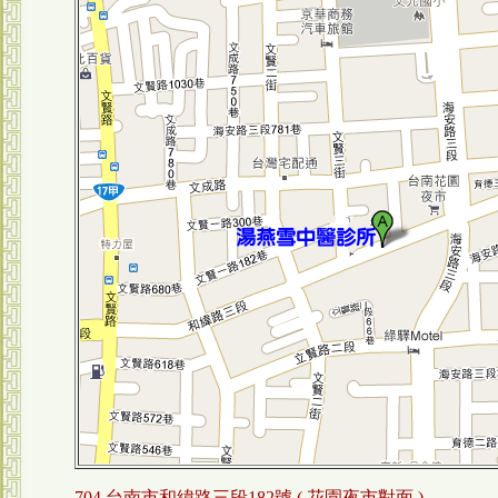
704 台南市和緯路三段182號 ( 花園夜市對面 )