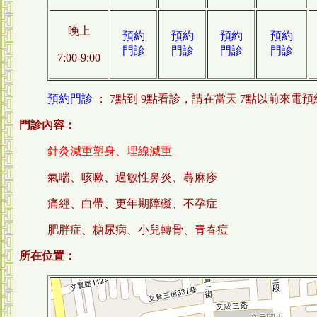
晚上
預約
預約
預約
預約
門診
門診
門診
門診
7:00-9:00
預約門診
： 7點到 9點看診，請在當天 7點以前來電預
門診內容：
針灸減重塑身、埋線減重
氣喘、咳嗽、過敏性鼻炎、蕁麻疹
痛經、白帶、更年期障礙、不孕症
肥胖症、糖尿病、小兒轉骨、青春痘
所在位置：